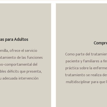
ias para Adultos
Compren
milla, ofrece el servicio
Como parte del tratamien
ratamiento de las funciones
paciente y familiares a f
tivo-comportamental del
práctica sobre la enferme
bles déficits que presenta,
tratamiento se realiza de
su adecuada intervención
multidisciplinar para que