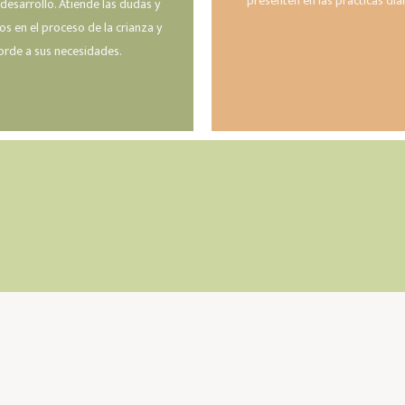
presenten en las prácticas dia
sarrollo. Atiende las dudas y
os en el proceso de la crianza y
corde a sus necesidades.