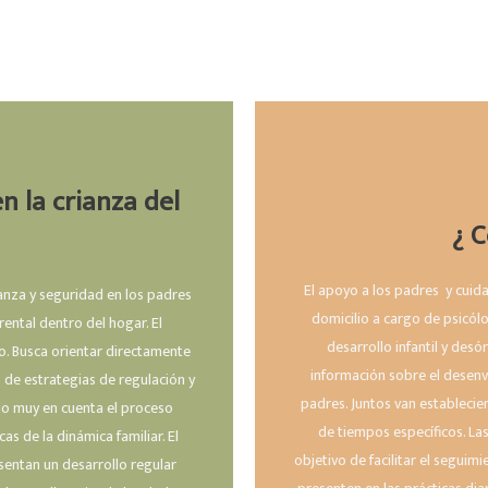
 la crianza del
¿ 
El apoyo a los padres y cuida
ianza y seguridad en los padres
domicilio a cargo de psicól
ental dentro del hogar. El
desarrollo infantil y des
. Busca orientar directamente
información sobre el desenvo
o de estrategias de regulación y
padres. Juntos van establecie
do muy en cuenta el proceso
de tiempos específicos. Las
as de la dinámica familiar. El
objetivo de facilitar el segui
sentan un desarrollo regular